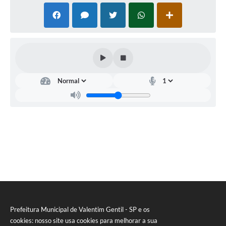
Secr
etar
ia
Mu
nici
pal
de
Edu
caçã
o
Secr
etári
a:
ELE
NIR
ESPI
Prefeitura Municipal de Valentim Gentil - SP e os
NOS
cookies: nosso site usa cookies para melhorar a sua
A