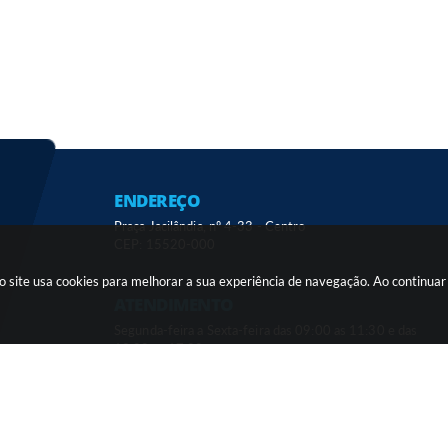
ENDEREÇO
Praça Jacilândia, nº 4-33 - Centro
CEP: 15520-000
sso site usa cookies para melhorar a sua experiência de navegação. Ao continu
ATENDIMENTO
Segunda-feira a Sexta-feira das 09:00 as 11:30 e das
13:00 as 17:00
ersão do Sistema:
3.5.3 - 19/06/2026
Portal atualizado em:
07/08/2026