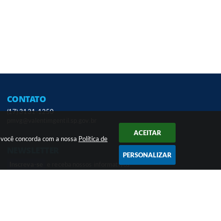
CONTATO
(17) 3131-1250
pmvg@valentimgentil.sp.gov.br
ACEITAR
ar você concorda com a nossa
Política de
NEWSLETTER
PERSONALIZAR
Inscreva-se
e receba nossos informativos
em seu e-mail
 17:05