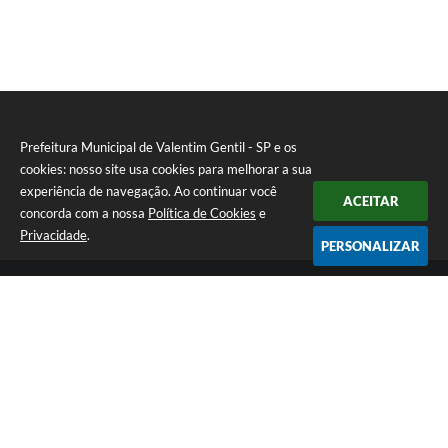
Prefeitura Municipal de Valentim Gentil - SP e os
cookies: nosso site usa cookies para melhorar a sua
experiência de navegação. Ao continuar você
ACEITAR
concorda com a nossa
Política de Cookies
e
Privacidade
.
PERSONALIZAR
Telefone: (17) 3131-1250
Endereço: Praça Jacilândia, nº 4-33 - Centro | CEP: 15520-000
Segunda-feira a Sexta-feira das 09:00 as 11:30 e das 13:00 as 17:00
CNPJ: 46.599.833/0001-11
Prefeitura Municipal de Valentim Gentil - SP
Versão do Sistema:
3.5.3 - 19/06/2026
Portal atualizado em:
07/08/2026 17:05
Dados Abertos