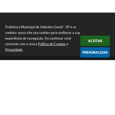
Prefeitura Municipal de Valentim Gentil - SP e os
cookies: nosso site usa cookies para melhorar a sua
experiência de navegação. Ao continuar você
ACEITAR
concorda com a nossa
Política de Cookies
e
Privacidade
.
PERSONALIZAR
Telefone: (17) 3131-1250
Endereço: Praça Jacilândia, nº 4-33 - Centro | CEP: 15520-000
Segunda-feira a Sexta-feira das 09:00 as 11:30 e das 13:00 as 17:00
CNPJ: 46.599.833/0001-11
Prefeitura Municipal de Valentim Gentil - SP
Versão do Sistema:
3.5.3 - 19/06/2026
Portal atualizado em:
07/08/2026 09:35
Dados Abertos