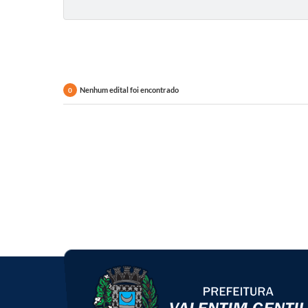
Nenhum edital foi encontrado
0