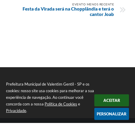
EVENTO MENOS RECENTE
Festa da Virada será na Chopplândia e terá o
cantor Joab
Prefeitura Municipal de Valentim Gentil - SP e os
cookies: nosso site usa cookies para melhorar a sua
experiência de navegação. Ao continuar você
ACEITAR
concorda com a nossa
Política de Cookies
e
Privacidade
.
PERSONALIZAR
Telefone: (17) 3131-1250
Endereço: Praça Jacilândia, nº 4-33 - Centro | CEP: 15520-000