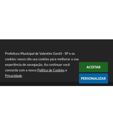
Prefeitura Municipal de Valentim Gentil - SP e os
cookies: nosso site usa cookies para melhorar a sua
experiência de navegação. Ao continuar você
ACEITAR
concorda com a nossa
Política de Cookies
e
Privacidade
.
PERSONALIZAR
Telefone: (17) 3131-1250
Endereço: Praça Jacilândia, nº 4-33 - Centro | CEP: 15520-000
Segunda-feira a Sexta-feira das 09:00 as 11:30 e das 13:00 as 17:00
CNPJ: 46.599.833/0001-11
Prefeitura Municipal de Valentim Gentil - SP