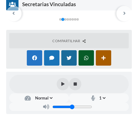
Secretarias Vinculadas
COMPARTILHAR
Secr
Secr
Secr
SEC
etar
etar
etar
RET
ia
ia
ia
ÁRI
Mu
de
Mu
O
nici
Ass
nici
MU
pal
unt
pal
NIC
de
os
de
IPA
Ges
Ad
Esp
L DE
tão
mini
orte
DES
de
stra
s,
ENV