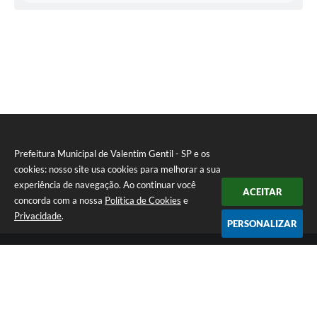
nici
pal
de
Obr
as
Gabr
iela
Fern
anda
Barb
osa
Prefeitura Municipal de Valentim Gentil - SP e os
cookies: nosso site usa cookies para melhorar a sua
experiência de navegação. Ao continuar você
ACEITAR
concorda com a nossa
Política de Cookies
e
Privacidade
.
PERSONALIZAR
Telefone: (17) 3131-1250
Endereço: Praça Jacilândia, nº 4-33 - Centro | CEP: 15520-000
Segunda-feira a Sexta-feira das 09:00 as 11:30 e das 13:00 as 17:00
CNPJ: 46.599.833/0001-11
Prefeitura Municipal de Valentim Gentil - SP