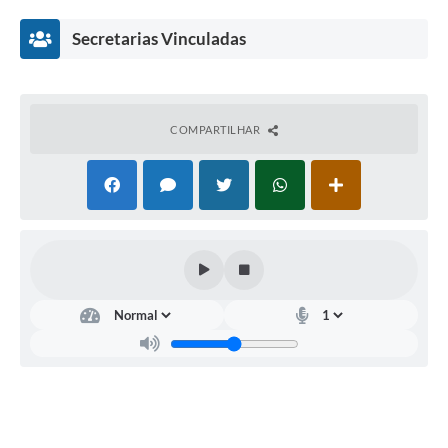
Secretarias Vinculadas
COMPARTILHAR
SEC
RET
ÁRI
O
MU
NIC
IPA
L DE
SAÚ