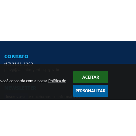
CONTATO
(17) 3131-1250
pmvg@valentimgentil.sp.gov.br
ACEITAR
ar você concorda com a nossa
Política de
NEWSLETTER
PERSONALIZAR
Inscreva-se
e receba nossos informativos
em seu e-mail
 13:34