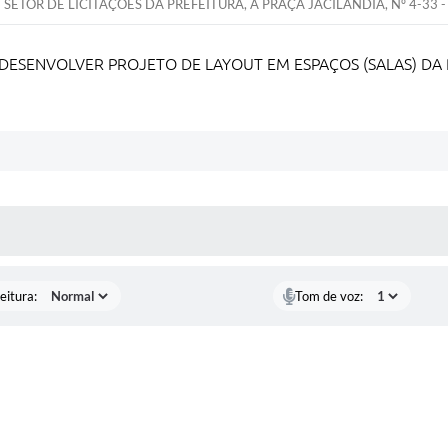
SETOR DE LICITAÇÕES DA PREFEITURA, À PRAÇA JACILÂNDIA, Nº 4-33 
ESENVOLVER PROJETO DE LAYOUT EM ESPAÇOS (SALAS) DA 
 MÍDIAS
eitura:
Tom de voz: