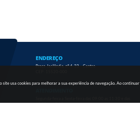
ENDEREÇO
Praça Jacilândia, nº 4-33 - Centro
CEP: 15520-000
sso site usa cookies para melhorar a sua experiência de navegação. Ao continu
ATENDIMENTO
Segunda-feira a Sexta-feira das 09:00 as 11:30 e das
13:00 as 17:00
ersão do Sistema:
3.5.3 - 19/06/2026
Portal atualizado em:
06/08/2026