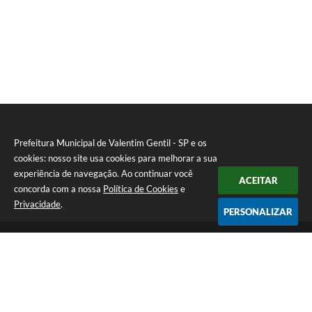
Prefeitura Municipal de Valentim Gentil - SP e os
cookies: nosso site usa cookies para melhorar a sua
experiência de navegação. Ao continuar você
ACEITAR
concorda com a nossa
Política de Cookies
e
Privacidade
.
PERSONALIZAR
Telefone: (17) 3131-1250
Endereço: Praça Jacilândia, nº 4-33 - Centro | CEP: 15520-000
Segunda-feira a Sexta-feira das 09:00 as 11:30 e das 13:00 as 17:00
CNPJ: 46.599.833/0001-11
Prefeitura Municipal de Valentim Gentil - SP