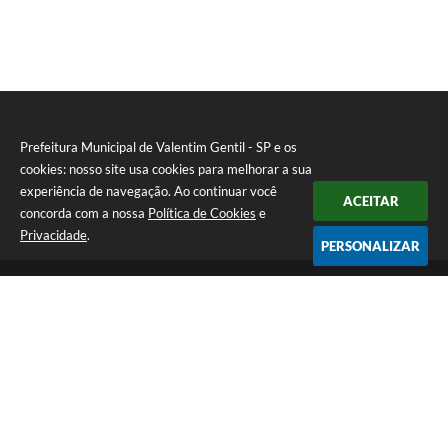
Prefeitura Municipal de Valentim Gentil - SP e os
cookies: nosso site usa cookies para melhorar a sua
experiência de navegação. Ao continuar você
ACEITAR
concorda com a nossa
Política de Cookies
e
Privacidade
.
PERSONALIZAR
Telefone: (17) 3131-1250
Endereço: Praça Jacilândia, nº 4-33 - Centro | CEP: 15520-000
Segunda-feira a Sexta-feira das 09:00 as 11:30 e das 13:00 as 17:00
CNPJ: 46.599.833/0001-11
Prefeitura Municipal de Valentim Gentil - SP
Versão do Sistema:
3.5.3 - 19/06/2026
Portal atualizado em:
07/08/2026 10:55
Dados Abertos