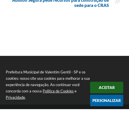
sede para o CRAS
Prefeitura Municipal de Valentim Gentil - SP e os
cookies: nosso site usa cookies para melhorar a sua
experiência de navegação. Ao continuar você
ACEITAR
concorda com a nossa
Política de Cookies
e
Privacidade
.
PERSONALIZAR
Telefone: (17) 3131-1250
Endereço: Praça Jacilândia, nº 4-33 - Centro | CEP: 15520-000
Segunda-feira a Sexta-feira das 09:00 as 11:30 e das 13:00 as 17:00
CNPJ: 46.599.833/0001-11