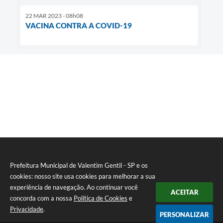
22 MAR 2023 - 08h08
VACINA CONTRA A COVID-19
Prefeitura Municipal de Valentim Gentil - SP e os
cookies: nosso site usa cookies para melhorar a sua
experiência de navegação. Ao continuar você
ACEITAR
concorda com a nossa
Política de Cookies
e
Privacidade
.
PERSONALIZAR