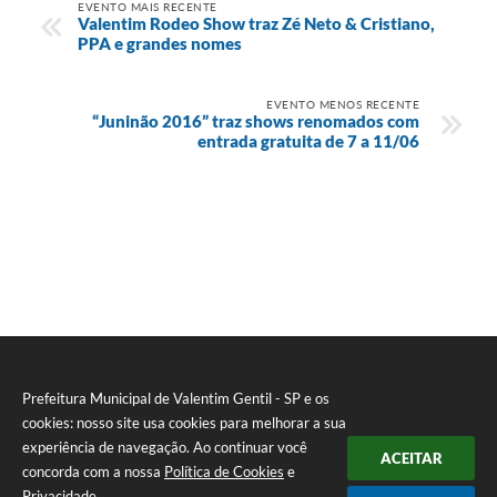
EVENTO MAIS RECENTE
Valentim Rodeo Show traz Zé Neto & Cristiano,
PPA e grandes nomes
EVENTO MENOS RECENTE
“Juninão 2016” traz shows renomados com
entrada gratuita de 7 a 11/06
Prefeitura Municipal de Valentim Gentil - SP e os
cookies: nosso site usa cookies para melhorar a sua
experiência de navegação. Ao continuar você
ACEITAR
concorda com a nossa
Política de Cookies
e
Privacidade
.