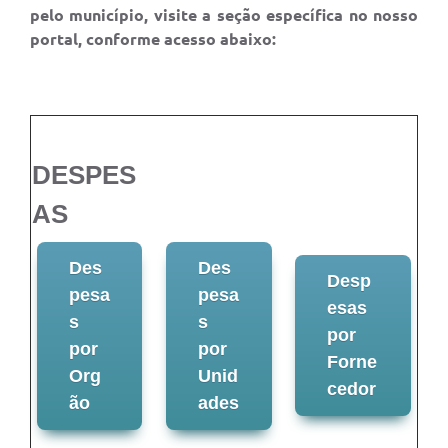
pelo município, visite a seção específica no nosso
portal, conforme acesso abaixo:
DESPES
AS
Des
Des
Desp
pesa
pesa
esas
s
s
por
por
por
Forne
Org
Unid
cedor
ão
ades