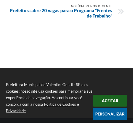
NOTÍCIA MENOS RECENTE
Prefeitura abre 20 vagas para o Programa “Frentes
de Trabalho”
Prefeitura Municipal de Valentim Gentil - SP e os
cookies: nosso site usa cookies para melhorar a sua
experiência de navegação. Ao continuar você
ACEITAR
concorda com a nossa
Política de Cookies
e
Privacidade
.
PERSONALIZAR
Telefone: (17) 3131-1250
Endereço: Praça Jacilândia, nº 4-33 - Centro | CEP: 15520-000