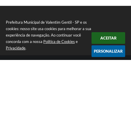
Prefeitura Municipal de Valentim Gentil - SP e os
cookies: nosso site usa cookies para melhorar a sua
experiência de navegação. Ao continuar você
ACEITAR
concorda com a nossa
Política de Cookies
e
Privacidade
.
PERSONALIZAR
Telefone: (17) 3131-1250
Endereço: Praça Jacilândia, nº 4-33 - Centro | CEP: 15520-000
Segunda-feira a Sexta-feira das 09:00 as 11:30 e das 13:00 as 17:00
CNPJ: 46.599.833/0001-11
Prefeitura Municipal de Valentim Gentil - SP
Versão do Sistema:
3.5.3 - 19/06/2026
Portal atualizado em:
07/08/2026 17:05
Dados Abertos
Copyright Instar - 2006-2026. Todos os direitos reservados -
Instar Tecnologia