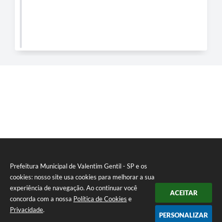
Prefeitura Municipal de Valentim Gentil - SP e os
cookies: nosso site usa cookies para melhorar a sua
experiência de navegação. Ao continuar você
ACEITAR
concorda com a nossa
Política de Cookies
e
Privacidade
.
PERSONALIZAR