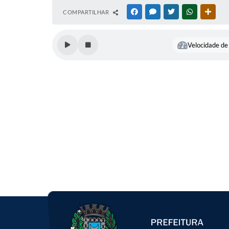
COMPARTILHAR
FACEBOOK
MESSENGER
TWITTER
WHATSAPP
OUTR
Velocidade de 