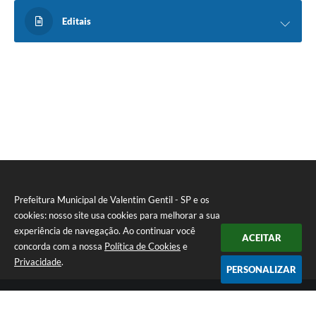
Editais
Prefeitura Municipal de Valentim Gentil - SP e os
cookies: nosso site usa cookies para melhorar a sua
experiência de navegação. Ao continuar você
ACEITAR
concorda com a nossa
Política de Cookies
e
Privacidade
.
PERSONALIZAR
Telefone: (17) 3131-1250
Endereço: Praça Jacilândia, nº 4-33 - Centro | CEP: 15520-000