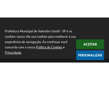
Prefeitura Municipal de Valentim Gentil - SP e os
cookies: nosso site usa cookies para melhorar a sua
experiência de navegação. Ao continuar você
ACEITAR
concorda com a nossa
Política de Cookies
e
Privacidade
.
PERSONALIZAR
Telefone: (17) 3131-1250
Endereço: Praça Jacilândia, nº 4-33 - Centro | CEP: 15520-000
Segunda-feira a Sexta-feira das 09:00 as 11:30 e das 13:00 as 17:00
CNPJ: 46.599.833/0001-11
Prefeitura Municipal de Valentim Gentil - SP
Versão do Sistema:
3.5.3 - 19/06/2026
Portal atualizado em:
07/08/2026 10:55
Dados Abertos