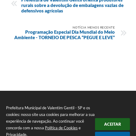
rurais sobre a devolução de embalagens vazias de
defensivos agrícolas
NOTÍCIA MENOS RECENTE
Programação Especial Dia Mundial do Meio
Ambiente - TORNEIO DE PESCA “PEGUE E LEVE”
Prefeitura Municipal de Valentim Gentil - SP e os
cookies: nosso site usa cookies para melhorar a sua
experiência de navegação. Ao continuar você
ACEITAR
concorda com a nossa
Política de Cookies
e
Privacidade
.