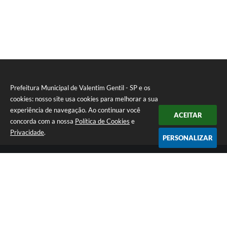
Prefeitura Municipal de Valentim Gentil - SP e os
cookies: nosso site usa cookies para melhorar a sua
experiência de navegação. Ao continuar você
ACEITAR
concorda com a nossa
Política de Cookies
e
Privacidade
.
PERSONALIZAR
Telefone: (17) 3131-1250
Endereço: Praça Jacilândia, nº 4-33 - Centro | CEP: 15520-000
Segunda-feira a Sexta-feira das 09:00 as 11:30 e das 13:00 as 17:00
CNPJ: 46.599.833/0001-11
Prefeitura Municipal de Valentim Gentil - SP
Versão do Sistema:
3.5.3 - 19/06/2026