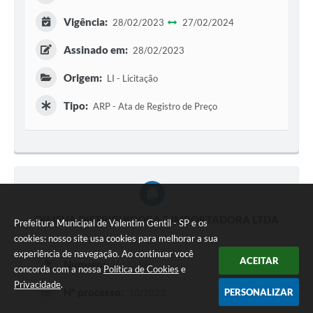
Vigência:
28/02/2023
27/02/2024
Assinado em:
28/02/2023
Origem:
LI - Licitação
Tipo:
ARP - Ata de Registro de Preço
DIMEVA DISTRIBUIDORA E IMPORTADORA LTDA
Prefeitura Municipal de Valentim Gentil - SP e os
cookies: nosso site usa cookies para melhorar a sua
experiência de navegação. Ao continuar você
ACEITAR
Número:
25/2023
concorda com a nossa
Política de Cookies
e
Privacidade
.
Nº processo:
PERSONALIZAR
10/2023